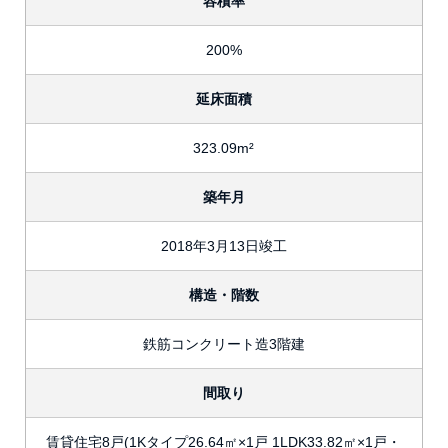
容積率
200%
延床面積
323.09m²
築年月
2018年3月13日竣工
構造・階数
鉄筋コンクリート造3階建
間取り
賃貸住宅8戸(1Kタイプ26.64㎡×1戸 1LDK33.82㎡×1戸・