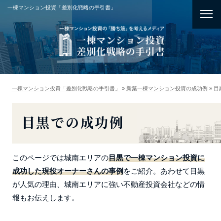
一棟マンション投資「差別化戦略の手引書」
一棟マンション投資「差別化戦略の手引書」
»
新築一棟マンション投資の成功例
»
目
目黒での成功例
このページでは城南エリアの
目黒で一棟マンション投資に
成功した現役オーナーさんの事例
をご紹介。あわせて目黒
が人気の理由、城南エリアに強い不動産投資会社などの情
報もお伝えします。