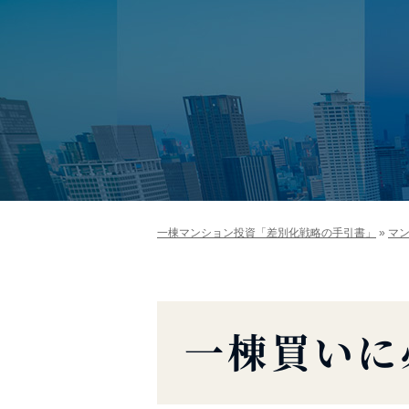
一棟マンション投資「差別化戦略の手引書」
»
マ
一棟買いに