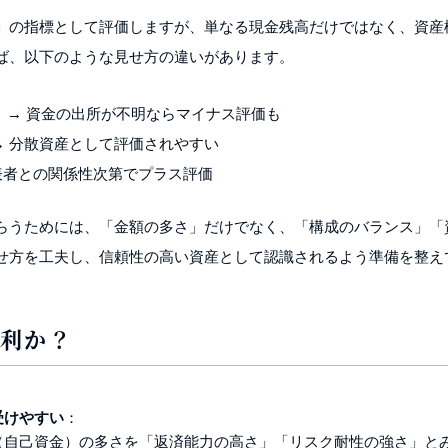
」の指標として評価しますが、単なる現金残高だけではなく、資産
ば、以下のような見せ方の違いがあります。
加） → 資金の出所が不明ならマイナス評価も
円 → 分散資産として評価されやすい
人代表者との関係性次第でプラス評価
らうためには、「金額の多さ」だけでなく、「構成のバランス」「
せ方を工夫し、信頼性の高い資産として認識されるよう準備を整え
有利か？
受けやすい
：
（自己資金）の多さを「返済能力の高さ」「リスク耐性の強さ」と