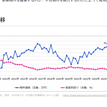
推移
元：楽待「2025年1月～3月期の市場動向レポート公開」（
https://www.rakumachi.jp/news/column