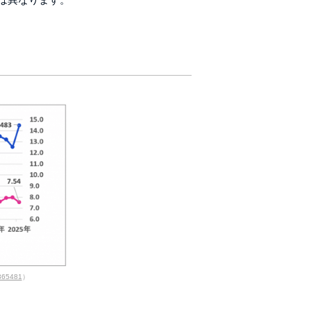
/365481
）