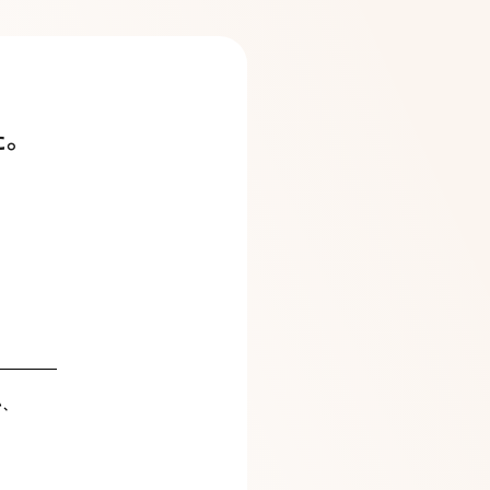
た。
か、