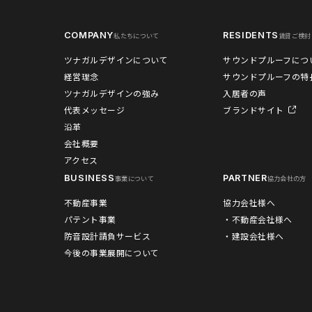
COMPANY
RESIDENTS
私たちについて
賃貸ご検討
ツナガルデザインについて
サウンドプルーフにつ
経営理念
サウンドプルーフの特
ツナガルデザインの強み
入居者の声
代表メッセージ
ブランドサイト
沿革
会社概要
アクセス
BUSINESS
PARTNER
事業について
協力会社の方
不動産事業
協力会社様へ
パテント事業
・不動産会社様へ
防音設計請負サービス
・建設会社様へ
今後の事業展開について