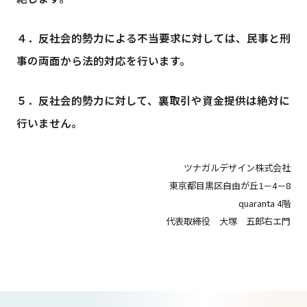
資料請求
４．反社会的勢力による不当要求に対しては、民事と刑
事の両面から法的対応を行います。
サウンドプルーフ®︎について
５．反社会的勢力に対して、裏取引や資金提供は絶対に
BRAND SITE
行いません。
ツナガルデザイン株式会社
東京都目黒区自由が丘1－4－8
quaranta 4階
代表取締役 大塚 五郎右エ門
採用情報はこちら
RECRUIT SITE