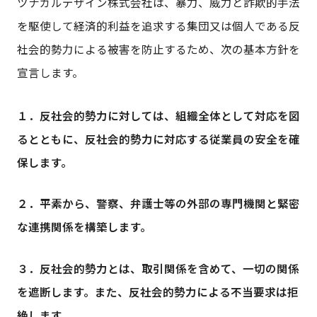
ツナガルデザイン株式会社は、暴力、威力と詐欺的手法
協力会社の方
を駆使して経済的利益を追求する集団又は個人である反
社会的勢力による被害を防止するため、次の基本方針を
採用情報
宣言します。
お知らせ
１．反社会的勢力に対しては、組織全体として対応を図
るとともに、反社会的勢力に対応する従業員の安全を確
保します。
モデルルーム予約
２．平素から、警察、弁護士等の外部の専門機関と緊密
な連携関係を構築します。
お問い合わせ
３．反社会的勢力とは、取引関係を含めて、一切の関係
を遮断します。また、反社会的勢力による不当要求は拒
絶します。