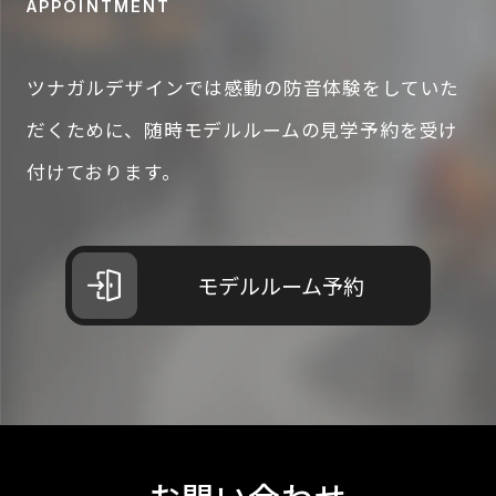
APPOINTMENT
Copyright © TSUNAGARU DESIGN Inc.
ツナガルデザインでは感動の防音体験をしていた
Powered by Notes Design Office
だくために、
随時モデルルームの見学予約を受け
付けております。
モデルルーム予約